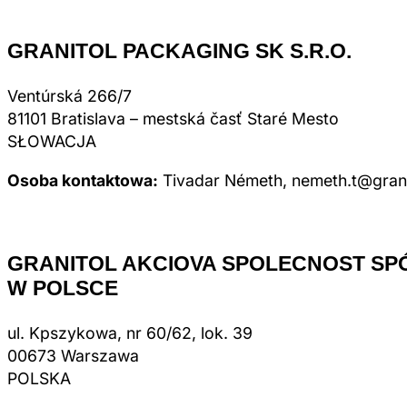
GRANITOL PACKAGING SK S.R.O.
Ventúrská 266/7
81101 Bratislava – mestská časť Staré Mesto
SŁOWACJA
Osoba kontaktowa:
Tivadar Németh, nemeth.t@grani
GRANITOL AKCIOVA SPOLECNOST SP
W POLSCE
ul. Kpszykowa, nr 60/62, lok. 39
00673 Warszawa
POLSKA