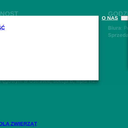
ČNOST
GODZ
O NAS
Biura
: P
ŚĆ
Sprzeda
ręgowym w Ostrawie, sekcja B, wpis 112.
DLA ZWIERZĄT