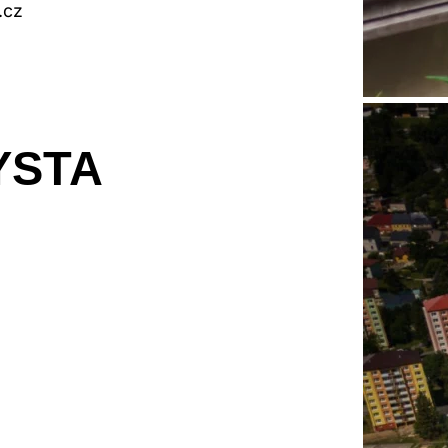
.cz
YSTA