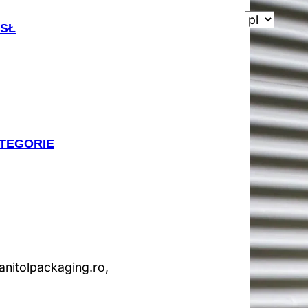
SŁ
ATEGORIE
nitolpackaging.ro,