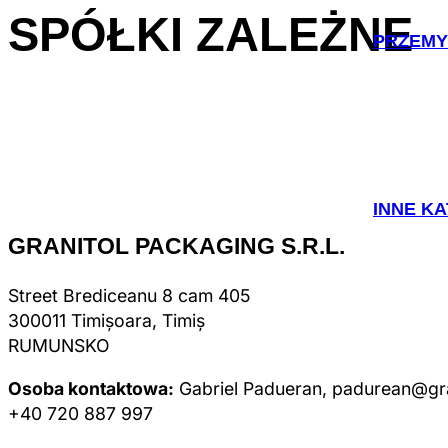
SPÓŁKI
ZALEŻNE
PRZEMY
INNE K
GRANITOL PACKAGING S.R.L.
Street Brediceanu 8 cam 405
300011 Timișoara, Timiș
RUMUNSKO
Osoba kontaktowa:
Gabriel Padueran, padurean@gra
+40 720 887 997