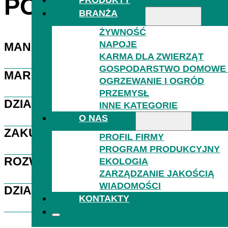
POZOSTAŁE KONT
BRANŻA
ŻYWNOŚĆ
NAPOJE
MANAGEMENT FIRMY
KARMA DLA ZWIERZĄT
GOSPODARSTWO DOMOWE I
MARKETING
GOSPOD
OGRZEWANIE I OGRÓD
PRZEMYSŁ
DZIAŁ HR
INNE KATEGORIE
O NAS
ZAKUPY I LOGISTYKA
PROFIL FIRMY
PROGRAM PRODUKCYJNY
ROZWÓJ I JAKOŚĆ
EKOLOGIA
OGRZEW
ZARZĄDZANIE JAKOŚCIĄ
WIADOMOŚCI
DZIAŁ KSIĘGOWY
KONTAKTY