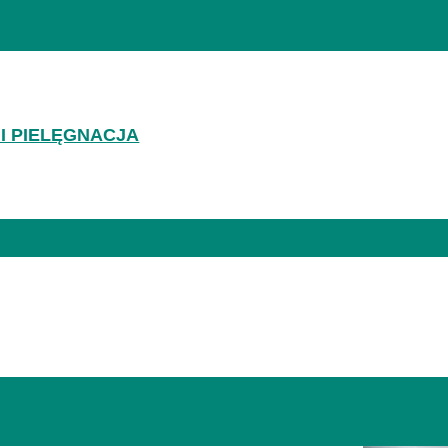
AKTY
 PIELĘGNACJA
ARSTWO DOMOWE I PIELĘGNACJA
ANIE I OGRÓD