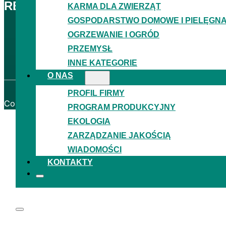
REGULACJE
KARMA DLA ZWIERZĄT
GOSPODARSTWO DOMOWE I PIELĘGN
RODO
OGRZEWANIE I OGRÓD
Regulamin
PRZEMYSŁ
Projekty grantowe
INNE KATEGORIE
Certyfikaty
O NAS
PROFIL FIRMY
Copyright © 2026
Granitol, a. s.
─ Wszelkie prawa zastr
PROGRAM PRODUKCYJNY
EKOLOGIA
ZARZĄDZANIE JAKOŚCIĄ
WIADOMOŚCI
KONTAKTY