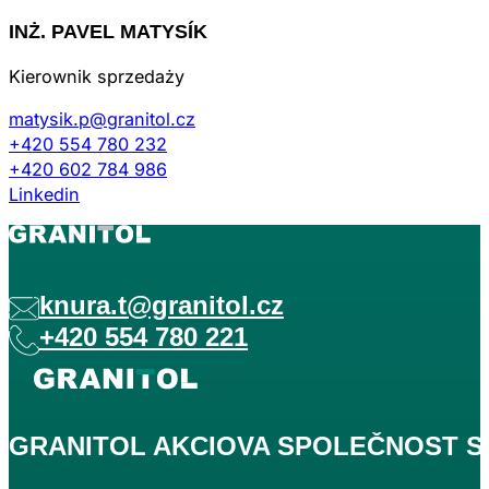
INŻ. PAVEL MATYSÍK
Kierownik sprzedaży
matysik.p@granitol.cz
+420 554 780 232
+420 602 784 986
Linkedin
knura.t@granitol.cz
+420 554 780 221
GRANITOL AKCIOVA SPOLEČNOST S