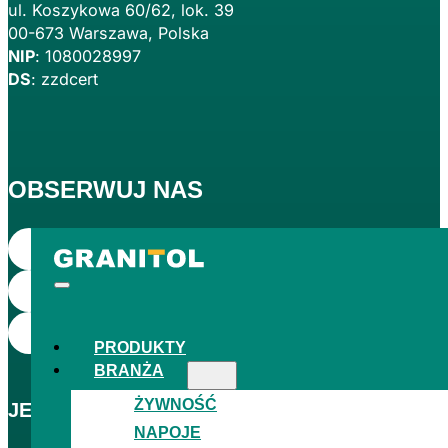
ul. Koszykowa 60/62, lok. 39
00-673 Warszawa, Polska
NIP
: 1080028997
DS
: zzdcert
OBSERWUJ NAS
PRODUKTY
BRANŻA
ŻYWNOŚĆ
JESTEŚMY
NAJWIĘKSZYM
CZESKIM PRODUC
NAPOJE