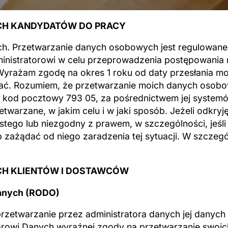
CH KANDYDATÓW DO PRACY
 Przetwarzanie danych osobowych jest regulowane p
inistratorowi w celu przeprowadzenia postępowania r
 Wyrażam zgodę na okres 1 roku od daty przesłania m
. Rozumiem, że przetwarzanie moich danych osobowy
 kod pocztowy 793 05, za pośrednictwem jej systemó
zetwarzane, w jakim celu i w jaki sposób. Jeżeli odk
istego lub niezgodny z prawem, w szczególności, jeśl
ub zażądać od niego zaradzenia tej sytuacji. W szcze
H KLIENTÓW I DOSTAWCÓW
danych (RODO)
rzetwarzanie przez administratora danych jej danyc
torowi Danych wyraźnej zgody na przetwarzanie swo