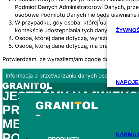
Podmiot Danych Administratorowi Danych, przez
osobowe Podmiotu Danych nie będą ujawniane 
PRODUKTY
BRANŻA
W przypadku, gdy osoba, której dane dotyczą, 
ŻYWNO
kontekście udostępniania tych danych partner
Osoba, której dane dotyczą, wyraża zgodę na wy
Osoba, której dane dotyczą, ma prawo do wyco
Potwierdzam, że wyraziłem/am zgodę dobrowolnie i 
Informacja o przetwarzaniu danych osobowych (CZ
NAPOJE
JESTEŚMY
NAJWIĘKS
PRODUCENTEM FOLI
METODĄ ROZDMUCHU 
PONAD 130 LAT
.
KARMA 
PRODUKTY