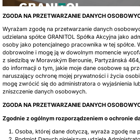
ZGODA NA PRZETWARZANIE DANYCH OSOBOWY
Wyrażam zgodę na przetwarzanie danych osobowych.
udzielana spółce GRANITOL Spółka Akcyjna jako adm
osoby jako potencjalnego pracownika w tej spółce.
dobrowolne i mogę ją w dowolnym momencie wycofać
z siedzibą w Moravským Berounie, Partyzánská 464,
do informacji o tym, jakie moje dane osobowe są pr
naruszający ochronę mojej prywatności i życia osob
mogę zwrócić się do administratora o wyjaśnienia l
zniszczenie danych osobowych.
ZGODA NA PRZETWARZANIE DANYCH OSOBOWYC
Zgodnie z ogólnym rozporządzeniem o ochronie 
Osoba, której dane dotyczą, wyraża zgodę na p
Podmiot Danych niniejszym udziela Administra