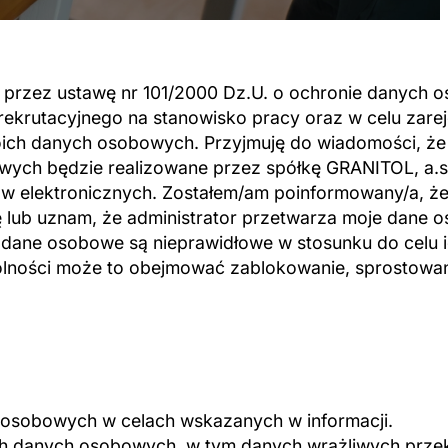
rzez ustawę nr 101/2000 Dz.U. o ochronie danych o
ekrutacyjnego na stanowisko pracy oraz w celu zarej
oich danych osobowych. Przyjmuję do wiadomości, że 
ch będzie realizowane przez spółkę GRANITOL, a.s.
w elektronicznych. Zostałem/am poinformowany/a, że
ryję lub uznam, że administrator przetwarza moje dan
i dane osobowe są nieprawidłowe w stosunku do celu 
gólności może to obejmować zablokowanie, sprostowani
h osobowych w celach wskazanych w informacji.
ich danych osobowych, w tym danych wrażliwych prz