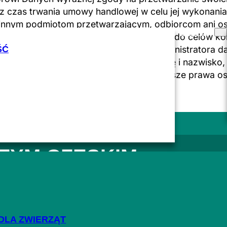
 czas trwania umowy handlowej w celu jej wykonania. 
innym podmiotom przetwarzającym, odbiorcom ani o
O NAS
używa numeru telefonu lub adresu e-mail do celów k
ŚĆ
om biznesowym i innym pracownikom administratora d
korzystanie jej danych osobowych (imię i nazwisko, 
fania zgody w dowolnym momencie. Dalsze prawa osoby
że rozumiem zawarte w niej informacje.
)
ZYM
CZESKIM
I PE PRODUKOWANYCH
I DZIAŁAMY NA RYNK
DLA ZWIERZĄT