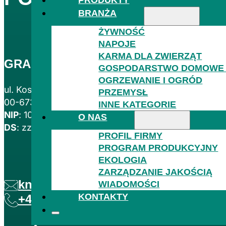
BRANŻA
ŻYWNOŚĆ
NAPOJE
KARMA DLA ZWIERZĄT
GRANITOL AKCIOVA SPOLEČNOST S
GOSPODARSTWO DOMOWE I
GOSPOD
OGRZEWANIE I OGRÓD
ul. Koszykowa 60/62, lok. 39
PRZEMYSŁ
00-673 Warszawa, Polska
INNE KATEGORIE
NIP
: 1080028997
O NAS
DS
: zzdcert
PROFIL FIRMY
PROGRAM PRODUKCYJNY
EKOLOGIA
OGRZEW
ZARZĄDZANIE JAKOŚCIĄ
knura.t@granitol.cz
WIADOMOŚCI
KONTAKTY
+420 554 780 221