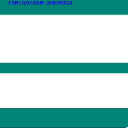
Wiadomości
ZARZĄDZANIE JAKOŚCIĄ
E
WIADOMOŚCI
BRANŻA
Żywność
Napoje
Karma dla zwierząt
Gospodarstwo domowe
i pielęgnacja
Ogrzewanie i ogród
Przemysł
Inne kategorie