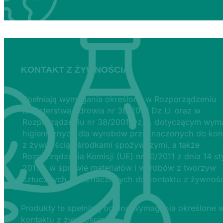
KONTAKT Z ŻYWNOŚCIĄ
Spełniają wymagania określone w Rozporządzeniu
Ministerstwa Zdrowia nr 38/2001 Dz.U. oraz w
Rozporządzeniu nr 38/2001 Dz.U. dotyczącym wy
higienicznych dla wyrobów przeznaczonych do kon
z żywnością i środkami spożywczymi, a także
Rozporządzenia Komisji (UE) nr 10/2011 z dnia 14 st
2011 r. w sprawie materiałów i wyrobów z tworzyw
sztucznych przeznaczonych do kontaktu z żywnośc
Produkty te spełniają ogólne wymagania określone 
kontaktu z żywnością.