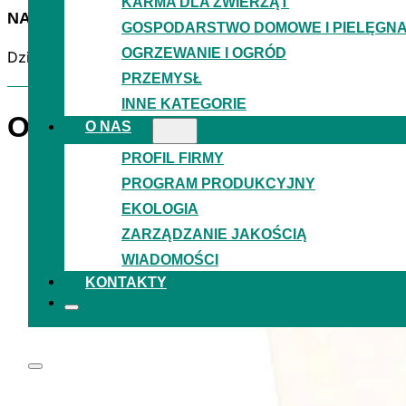
KARMA DLA ZWIERZĄT
NADRUKI PROMUJĄCE PRODUKT
GOSPODARSTWO DOMOWE I PIELĘGN
OGRZEWANIE I OGRÓD
Dzięki nadrukowi fleksograficznemu HD w 10 kolorach, 
PRZEMYSŁ
INNE KATEGORIE
OPAKOWANIE ELASTYCZNE
O NAS
PROFIL FIRMY
PROGRAM PRODUKCYJNY
EKOLOGIA
ZARZĄDZANIE JAKOŚCIĄ
WIADOMOŚCI
KONTAKTY