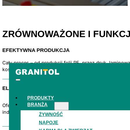
ZRÓWNOWAŻONE I FUNKC
EFEKTYWNA PRODUKCJA
Cały proces – od produkcji folii PE, przez druk, lamino
kosztów.
ELASTYCZNE PRZECHOWYWANIE
PRODUKTY
BRANŻA
Oferujemy do 6 miesięcy magazynowania gotowych opako
indywidualnych potrzeb.
ŻYWNOŚĆ
NAPOJE