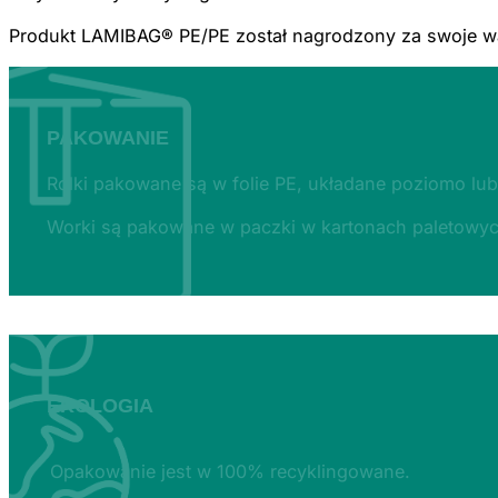
Produkt LAMIBAG® PE/PE został nagrodzony za swoje w
PAKOWANIE
Rolki pakowane są w folie PE, układane poziomo lub
Worki są pakowane w paczki w kartonach paletowych
EKOLOGIA
Opakowanie jest w 100% recyklingowane.