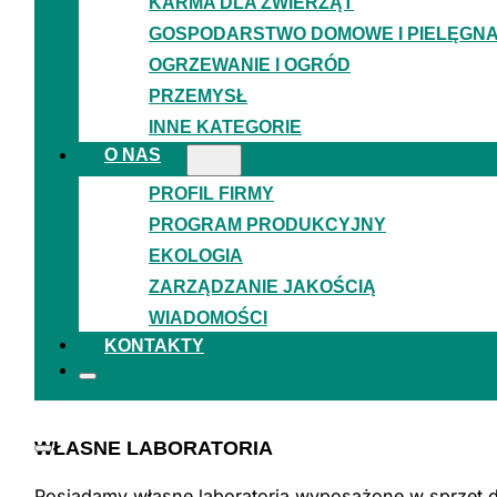
KARMA DLA ZWIERZĄT
GOSPODARSTWO DOMOWE I PIELĘGN
WSZYSTKO POD JEDNYM DACHEM
OGRZEWANIE I OGRÓD
Cała proces produkcyjny, kontrolny i logistyczny rea
PRZEMYSŁ
INNE KATEGORIE
O NAS
SZEROKA GAMA PRODUKTÓW
PROFIL FIRMY
PROGRAM PRODUKCYJNY
Produkujemy opakowania dla przemysłu budowlanego,
EKOLOGIA
ZARZĄDZANIE JAKOŚCIĄ
CERTYFIKOWANY PRODUCENT
WIADOMOŚCI
KONTAKTY
Posiadamy certyfikaty Dobrej Praktyki Produkcyjnej 
WŁASNE LABORATORIA
Posiadamy własne laboratoria wyposażone w sprzęt do