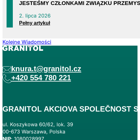
JESTEŚMY CZŁONKAMI ZWIĄZKU PRZEMY
2. lipca 2026
Pełny artykuł
Kolejne Wiadomości
knura.t@granitol.cz
+420 554 780 221
GRANITOL AKCIOVA SPOLEČNOST S
ul. Koszykowa 60/62, lok. 39
00-673 Warszawa, Polska
NIP
: 1080028997